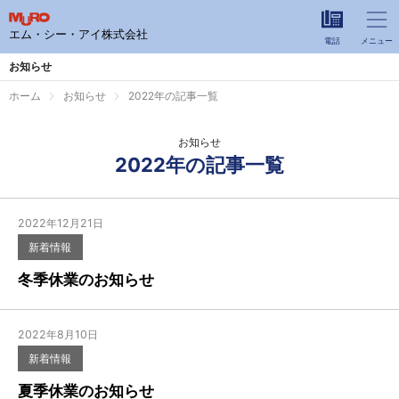
エム・シー・アイ株式会社
電話
メニュー
自動車部品の製造事業
お知らせ
ロジスティクス事業
ホーム
お知らせ
2022年の記事一覧
会社案内
お知らせ
2022年の記事一覧
採用情報
お知らせ
2022年12月21日
新着情報
お電話でのお問い合わせは
冬季休業のお知らせ
028-667-7143
営業時間 8:30〜17:00
2022年8月10日
休日：土日・年末年始・GW・夏季休暇
新着情報
夏季休業のお知らせ